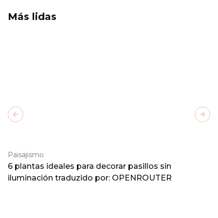
Más lidas
Previous slide
Next
Paisajismo
6 plantas ideales para decorar pasillos sin
iluminación traduzido por: OPENROUTER