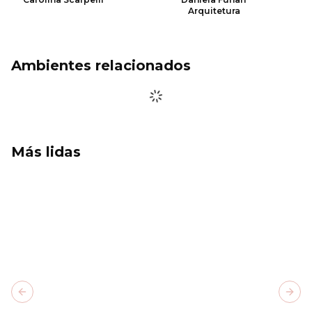
Arquitetura
Ambientes relacionados
Más lidas
Previous slide
Next