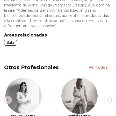
carnauba es una de las estrellas del espacio, al igual que el
macramé de Anne Twiggy (Namacrê Design), que domina
la sala. “Además de transmitir tranquilidad, el diseño
biofílico puede reducir el estrés, aumentar la productividad
y la creatividad, entre otros beneficios para quienes viven
o frecuentan estos espacios”.
Áreas relacionadas
Sala
Otros Profesionales
Ver todos
Previous slide
Next
Carolina Scarpelli
Daniela Funari