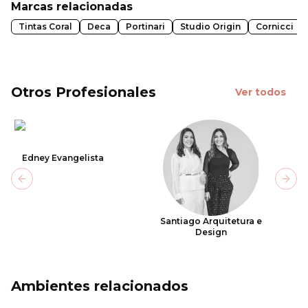
Marcas relacionadas
Tintas Coral
Deca
Portinari
Studio Origin
Cornicci
Otros Profesionales
Ver todos
Edney Evangelista
Previous slide
Next
Santiago Arquitetura e
Design
Ambientes relacionados