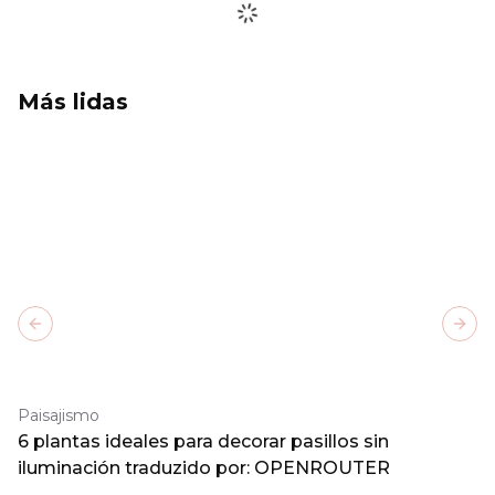
Más lidas
Previous slide
Next
Paisajismo
6 plantas ideales para decorar pasillos sin
iluminación traduzido por: OPENROUTER