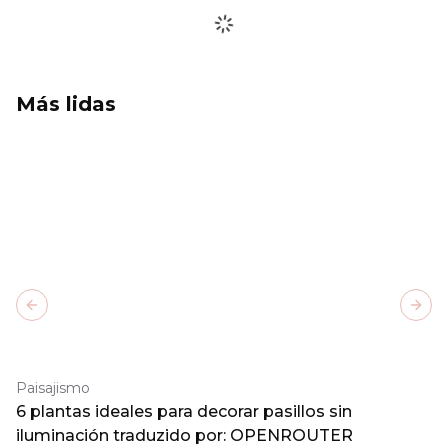
Más lidas
Previous slide
Next
Paisajismo
6 plantas ideales para decorar pasillos sin
iluminación traduzido por: OPENROUTER