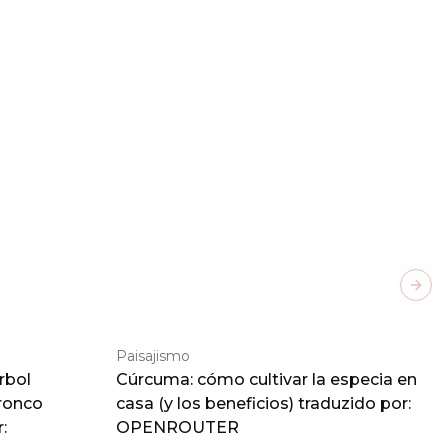
Next
Paisajismo
rbol
Cúrcuma: cómo cultivar la especia en
tronco
casa (y los beneficios) traduzido por:
:
OPENROUTER