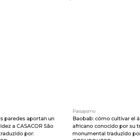
Paisajismo
as paredes aportan un
Baobab: cómo cultivar el á
lidez a CASACOR São
africano conocido por su 
traduzido por:
monumental traduzido por