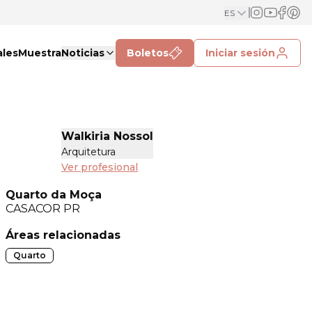
ES
ales
Muestra
Noticias
Boletos
Iniciar sesión
Walkiria Nossol
Arquitetura
Ver profesional
Quarto da Moça
CASACOR
PR
Áreas relacionadas
Quarto