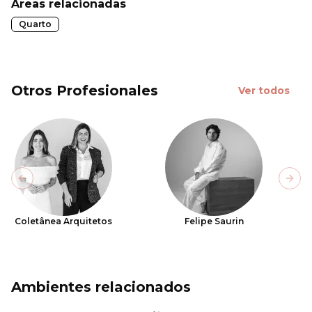
Áreas relacionadas
Quarto
Otros Profesionales
Ver todos
Previous slide
Next
Coletânea Arquitetos
Felipe Saurin
Ambientes relacionados