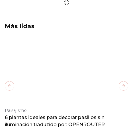
Más lidas
Previous slide
Next
Paisajismo
6 plantas ideales para decorar pasillos sin
iluminación traduzido por: OPENROUTER