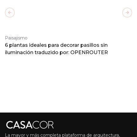
Previous slide
Next
Paisajismo
6 plantas ideales para decorar pasillos sin
iluminación traduzido por: OPENROUTER
La mayor y más completa plataforma de arquitectura,