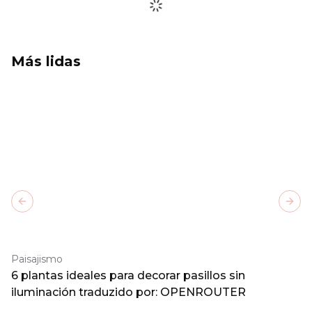
Más lidas
Previous slide
Next
Paisajismo
6 plantas ideales para decorar pasillos sin
iluminación traduzido por: OPENROUTER