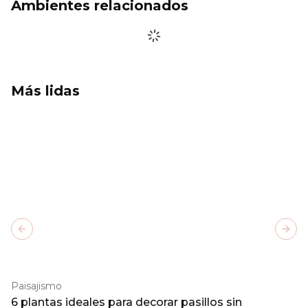
Ambientes relacionados
Más lidas
Previous slide
Next
Paisajismo
6 plantas ideales para decorar pasillos sin