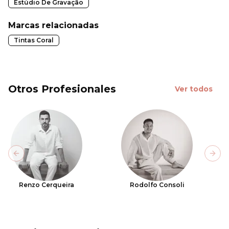
Estúdio De Gravação
Marcas relacionadas
Tintas Coral
Otros Profesionales
Ver todos
Previous slide
Next
Renzo Cerqueira
Rodolfo Consoli