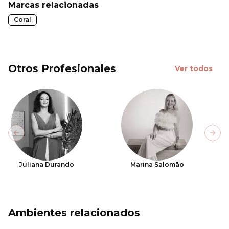
Marcas relacionadas
Coral
Otros Profesionales
Ver todos
Previous slide
Next
Juliana Durando
Marina Salomão
Ambientes relacionados