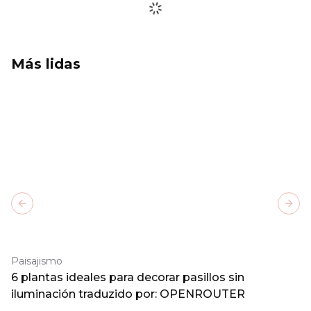
Más lidas
Previous slide
Next
Paisajismo
6 plantas ideales para decorar pasillos sin
iluminación traduzido por: OPENROUTER