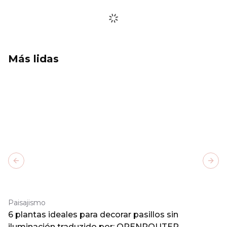
Más lidas
Previous slide
Next
Paisajismo
6 plantas ideales para decorar pasillos sin
iluminación traduzido por: OPENROUTER