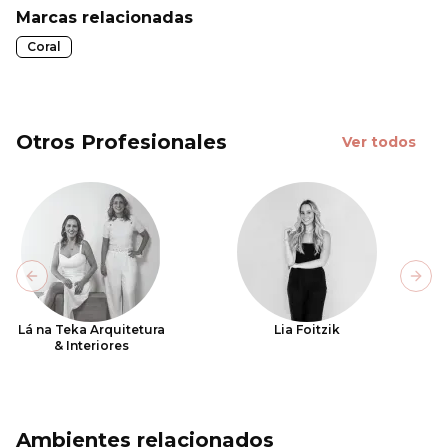
Marcas relacionadas
Coral
Otros Profesionales
Ver todos
Previous slide
Next
Lá na Teka Arquitetura
Lia Foitzik
& Interiores
Ambientes relacionados