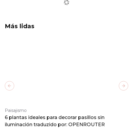
Más lidas
Previous slide
Next
Paisajismo
6 plantas ideales para decorar pasillos sin
iluminación traduzido por: OPENROUTER