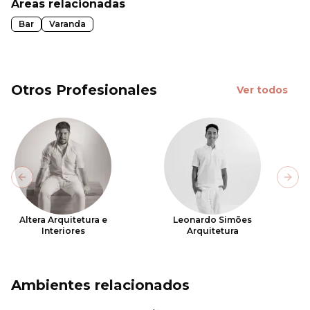
Áreas relacionadas
Bar
Varanda
Otros Profesionales
Ver todos
Previous slide
Next
Altera Arquitetura e
Leonardo Simões
Interiores
Arquitetura
Ambientes relacionados