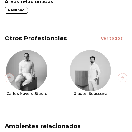
Áreas relacionadas
Pavilhão
Otros Profesionales
Ver todos
Previous slide
Next
Carlos Navero Studio
Glauter Suassuna
Ambientes relacionados