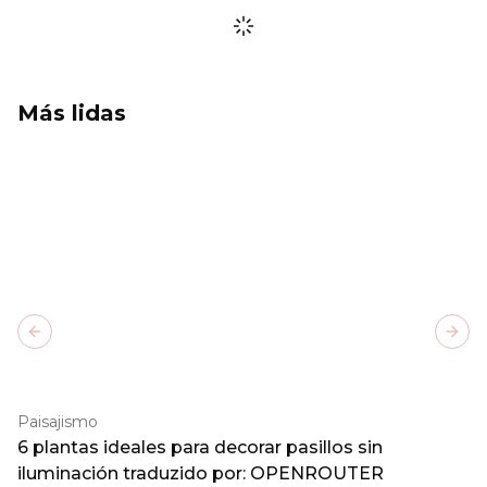
Más lidas
Previous slide
Next
Paisajismo
6 plantas ideales para decorar pasillos sin
iluminación traduzido por: OPENROUTER