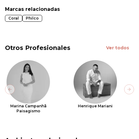
Marcas relacionadas
Coral
Philco
Otros Profesionales
Ver todos
Previous slide
Next
Marina Campanhã
Henrique Mariani
Paisagismo