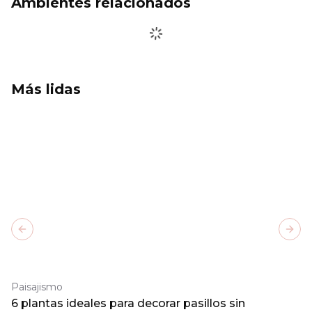
Ambientes relacionados
Más lidas
Previous slide
Next
Paisajismo
6 plantas ideales para decorar pasillos sin