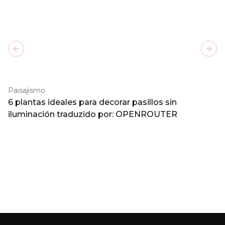
Previous slide
Next
Paisajismo
6 plantas ideales para decorar pasillos sin
iluminación traduzido por: OPENROUTER