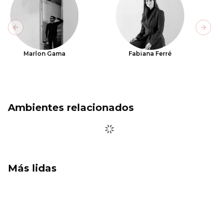
Previous slide
Next
Marlon Gama
Fabiana Ferré
Ambientes relacionados
Más lidas