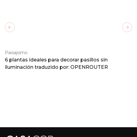
Previous slide
Next
Paisajismo
6 plantas ideales para decorar pasillos sin
iluminación traduzido por: OPENROUTER