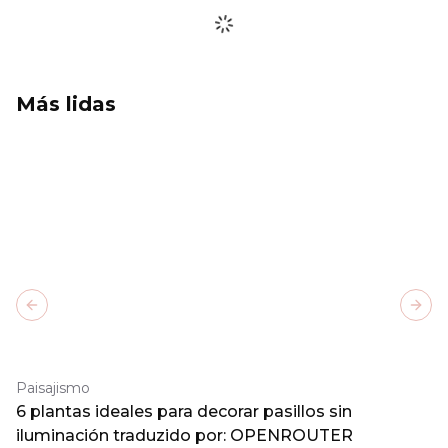
Más lidas
Previous slide
Next
Paisajismo
6 plantas ideales para decorar pasillos sin
iluminación traduzido por: OPENROUTER