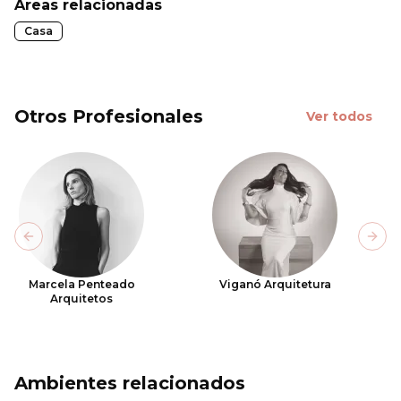
Áreas relacionadas
Casa
Otros Profesionales
Ver todos
Previous slide
Next
Marcela Penteado
Viganó Arquitetura
Arquitetos
Ambientes relacionados