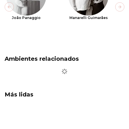
Previous slide
Next
João Panaggio
Manarelli Guimarães
Ambientes relacionados
Más lidas