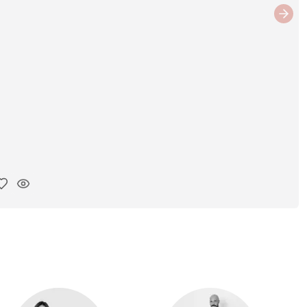
Next
iar enlace