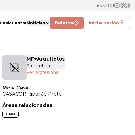
ES
ales
Muestra
Noticias
Boletos
Iniciar sesión
MF+Arquitetos
Arquitetura
Ver profesional
Meia Casa
CASACOR
Ribeirão Preto
Áreas relacionadas
Casa