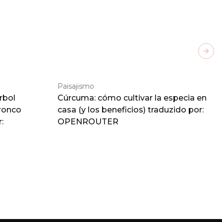
Next
Paisajismo
rbol
Cúrcuma: cómo cultivar la especia en
tronco
casa (y los beneficios) traduzido por:
:
OPENROUTER