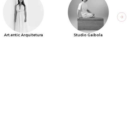
Next
Art.entic Arquitetura
Studio Gaibola