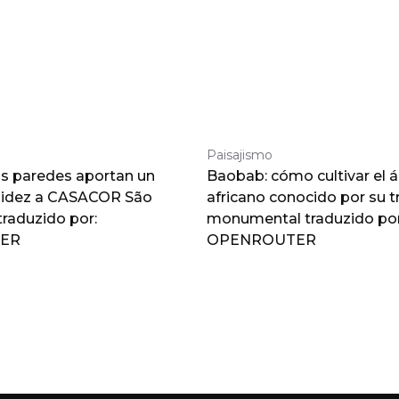
Paisajismo
as paredes aportan un
Baobab: cómo cultivar el á
lidez a CASACOR São
africano conocido por su 
traduzido por:
monumental traduzido por
ER
OPENROUTER