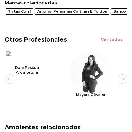
Marcas relacionadas
Tintas Coral
Amorim Persianas Cortinas E Toldos
Banco Br
Otros Profesionales
Ver todos
Dani Pessoa
Arquitetura
Previous slide
Next
Mayara Oliveira
Ambientes relacionados