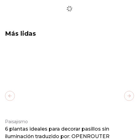
Más lidas
Previous slide
Next
Paisajismo
6 plantas ideales para decorar pasillos sin
iluminación traduzido por: OPENROUTER