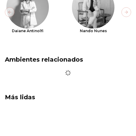
Previous slide
Next
Daiane Antinolfi
Nando Nunes
Ambientes relacionados
Más lidas