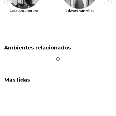
Previous slide
Next
Casa Arquitetura
Edward van Vliet
Ambientes relacionados
Más lidas