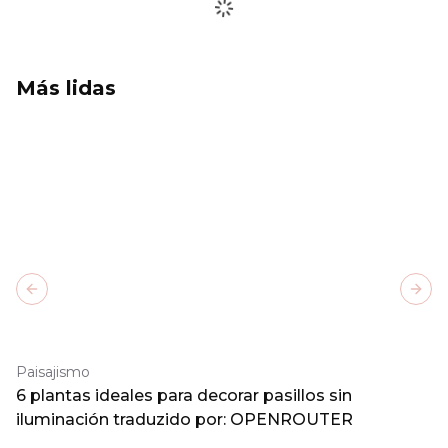
Más lidas
Previous slide
Next
Paisajismo
6 plantas ideales para decorar pasillos sin
iluminación traduzido por: OPENROUTER