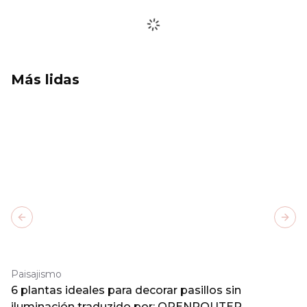
Más lidas
Previous slide
Next
Paisajismo
6 plantas ideales para decorar pasillos sin
iluminación traduzido por: OPENROUTER