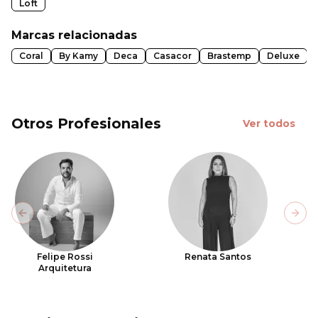
Loft
Marcas relacionadas
Coral
By Kamy
Deca
Casacor
Brastemp
Deluxe
Otros Profesionales
Ver todos
Previous slide
Next
Felipe Rossi
Renata Santos
Arquitetura