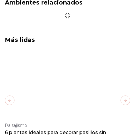
Ambientes relacionados
Más lidas
Previous slide
Next
Paisajismo
6 plantas ideales para decorar pasillos sin