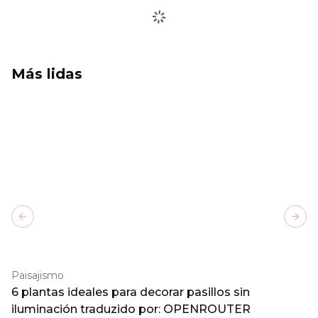
Más lidas
Previous slide
Next
Paisajismo
6 plantas ideales para decorar pasillos sin
iluminación traduzido por: OPENROUTER