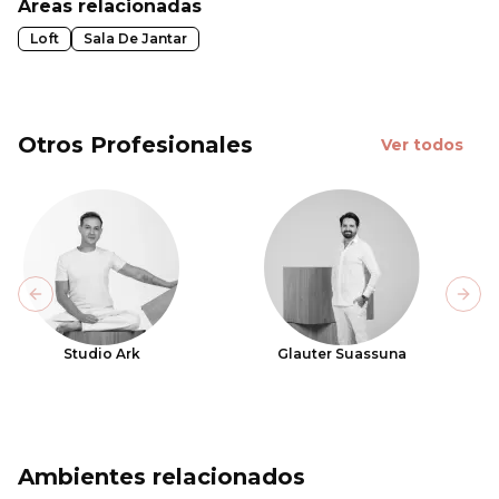
Áreas relacionadas
Loft
Sala De Jantar
Otros Profesionales
Ver todos
Previous slide
Next
Studio Ark
Glauter Suassuna
Ambientes relacionados