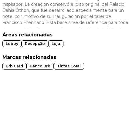
inspirador. La creación conservó el piso original del Palacio
 slide
Bahía Othon, que fue desarrollado especialmente para un
hotel con motivo de su inauguración por el taller de
Francisco Brennand. Esta base sirve de referencia para toda
la composición del entorno. La combinación de ladrillo de
arcilla con hormigón moderno y madera clásica de palo de
Áreas relacionadas
rosa crea una armonía entre lo antiguo y lo nuevo,
Lobby
Recepção
Loja
complementando la arquitectura del espacio con
materiales de acabado cuidadosamente seleccionados.
Marcas relacionadas
Brb Card
Banco Brb
Tintas Coral
t slide