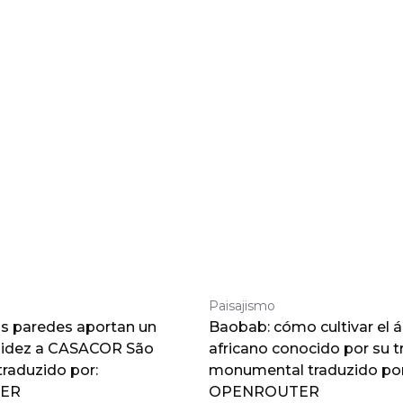
Paisajismo
as paredes aportan un
Baobab: cómo cultivar el á
lidez a CASACOR São
africano conocido por su 
traduzido por:
monumental traduzido por
ER
OPENROUTER