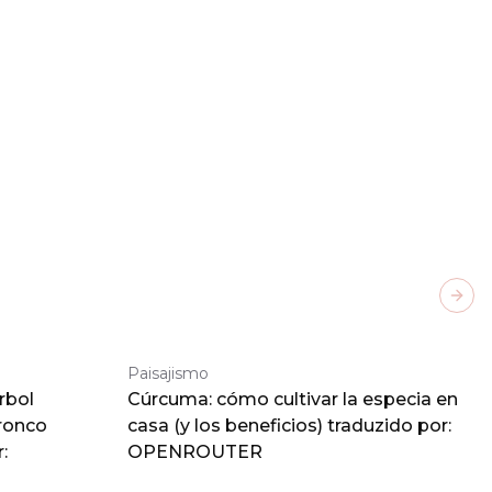
Next
Paisajismo
rbol
Cúrcuma: cómo cultivar la especia en
tronco
casa (y los beneficios) traduzido por:
:
OPENROUTER