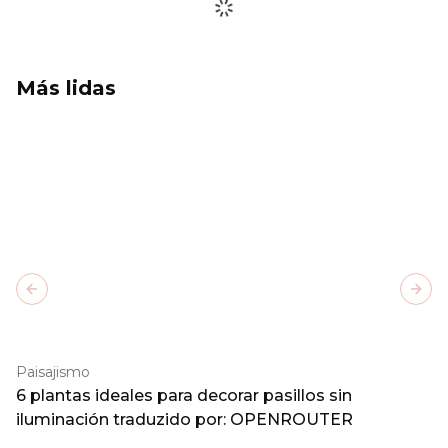
Más lidas
Previous slide
Next
Paisajismo
6 plantas ideales para decorar pasillos sin
iluminación traduzido por: OPENROUTER