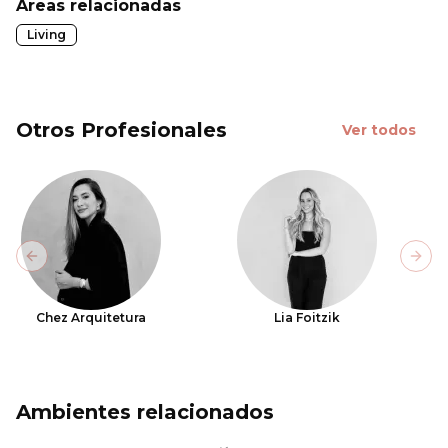
Áreas relacionadas
Living
Otros Profesionales
Ver todos
Previous slide
Next
Chez Arquitetura
Lia Foitzik
Ambientes relacionados