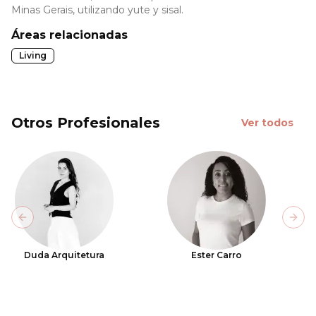
Minas Gerais, utilizando yute y sisal.
Áreas relacionadas
Living
Otros Profesionales
Ver todos
Previous slide
Next
Duda Arquitetura
Ester Carro