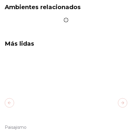
Ambientes relacionados
Más lidas
Previous slide
Next
Paisajismo