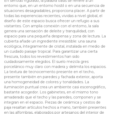
En sentido figurado, la palabra oasis se refiere a un
entorno que, en un entorno hostil o en una secuencia de
situaciones desagradables, proporciona placer. A partir de
todas las experiencias recientes, vividas a nivel global, el
diseño de este espacio busca ofrecer un refugio a sus
visitantes. Con amplia conexión con el entorno, la sala
genera una sensación de deleite y tranquilidad, con
espacio para una pequeña despensa y zona de lectura. La
cubierta añade un ingrediente irresistible: una sauna
ecológica, íntegramente de cristal, instalada en medio de
un cuidado paisaje tropical. Para garantizar una cierta
frescura, todos los revestimientos han sido
cuidadosamente elegidos. El suelo mezcla gres
porcelánico muy claro con madera y delimita los espacios.
La textura de tecnocemento presente en el techo,
presente también en paredes y fachada exterior, aporta
una homogeneidad de colores y tonalidades. La
iluminación puntual crea un ambiente casi escenográfico,
bastante acogedor. Los gabinetes, en el mismo tono
amaderado que el techo y las paredes, componen y se
integran en el espacio. Piezas de cerámica y cestos de
paja resaltan artículos hechos a mano, también presentes
en las alfombras, elaborados por artesanos del interior de