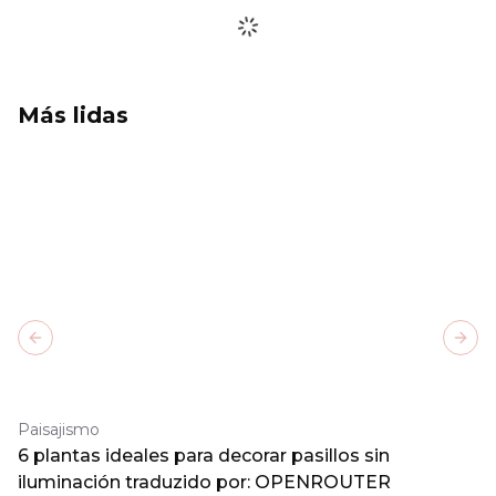
Más lidas
Previous slide
Next
Paisajismo
6 plantas ideales para decorar pasillos sin
iluminación traduzido por: OPENROUTER