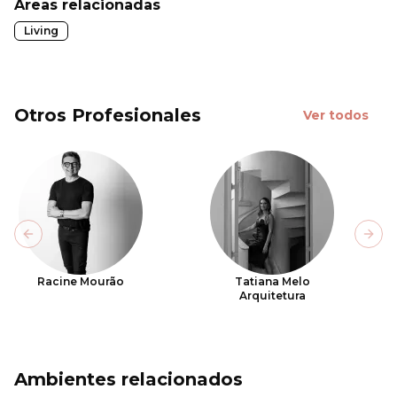
Áreas relacionadas
Living
Otros Profesionales
Ver todos
Previous slide
Next
Racine Mourão
Tatiana Melo
Arquitetura
Ambientes relacionados