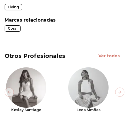
Living
Marcas relacionadas
Coral
Otros Profesionales
Ver todos
Previous slide
Next
Kesley Santiago
Leda Simões