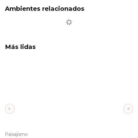
Ambientes relacionados
Más lidas
Previous slide
Next
Paisajismo