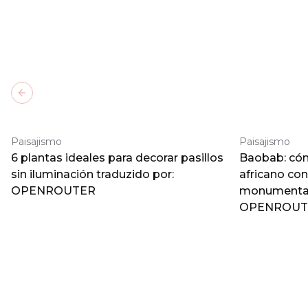
Previous slide
Paisajismo
Paisajismo
6 plantas ideales para decorar pasillos
Baobab: cómo
sin iluminación traduzido por:
africano co
OPENROUTER
monumental 
OPENROUT