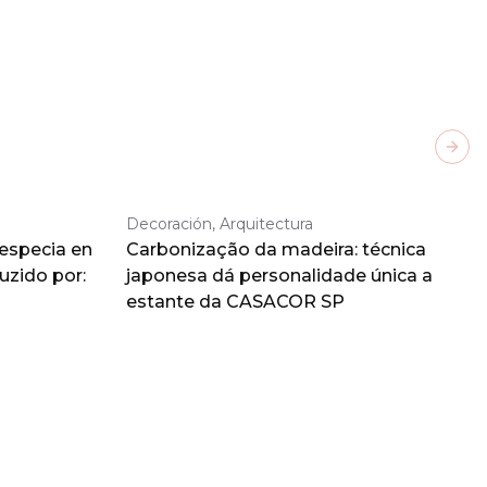
Next
Decoración, Arquitectura
 especia en
Carbonização da madeira: técnica
duzido por:
japonesa dá personalidade única a
estante da CASACOR SP