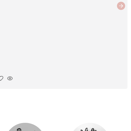
Next
iar enlace