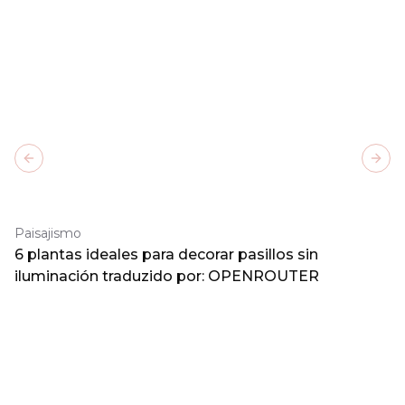
Previous slide
Next
Paisajismo
6 plantas ideales para decorar pasillos sin
iluminación traduzido por: OPENROUTER