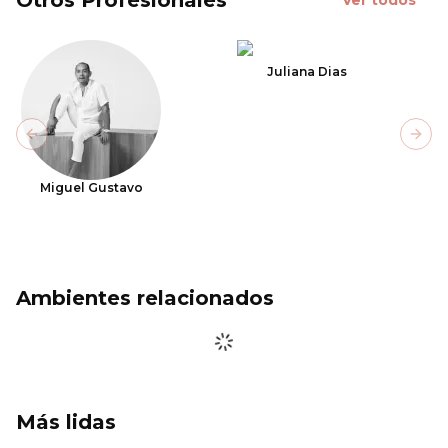
Otros Profesionales
Ver todos
Juliana Dias
Previous slide
Next
Miguel Gustavo
Ambientes relacionados
Más lidas