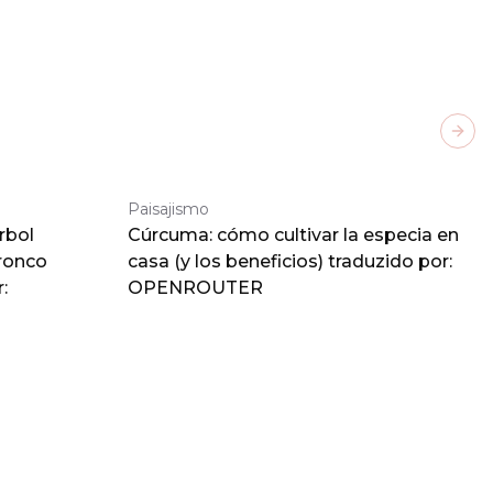
Next
Paisajismo
rbol
Cúrcuma: cómo cultivar la especia en
tronco
casa (y los beneficios) traduzido por:
:
OPENROUTER