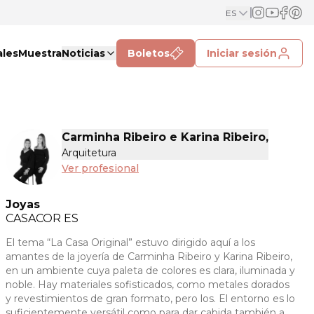
ES
ales
Muestra
Noticias
Boletos
Iniciar sesión
Carminha Ribeiro e Karina Ribeiro,
Arquitetura
Ver profesional
Joyas
CASACOR
ES
El tema “La Casa Original” estuvo dirigido aquí a los
amantes de la joyería de Carminha Ribeiro y Karina Ribeiro,
en un ambiente cuya paleta de colores es clara, iluminada y
noble. Hay materiales sofisticados, como metales dorados
y revestimientos de gran formato, pero los. El entorno es lo
suficientemente versátil como para dar cabida también a