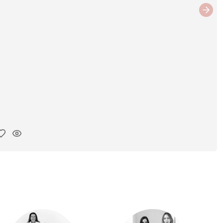
Next
iar enlace