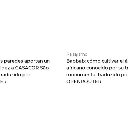
Paisajismo
as paredes aportan un
Baobab: cómo cultivar el á
lidez a CASACOR São
africano conocido por su 
traduzido por:
monumental traduzido por
ER
OPENROUTER