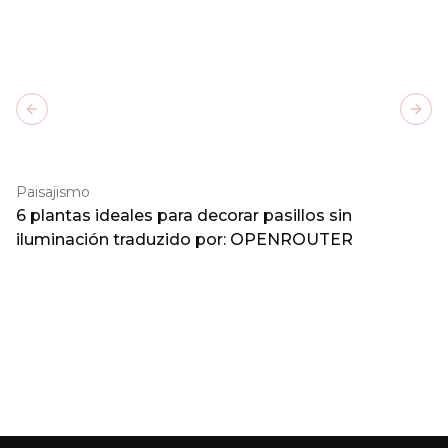
Previous slide
Next
Paisajismo
6 plantas ideales para decorar pasillos sin
iluminación traduzido por: OPENROUTER