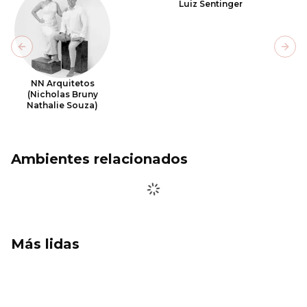
Luiz Sentinger
Previous slide
Next
NN Arquitetos
(Nicholas Bruny
Nathalie Souza)
Ambientes relacionados
Más lidas