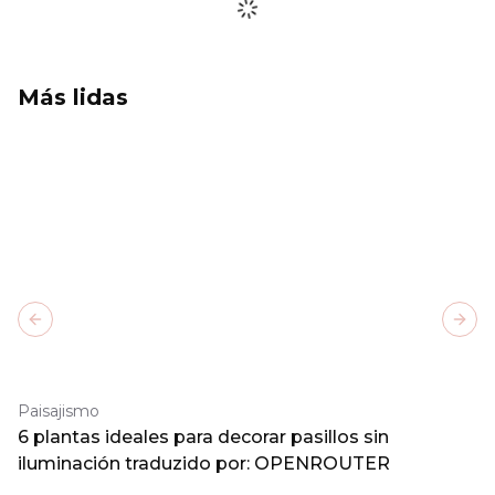
Más lidas
Previous slide
Next
Paisajismo
6 plantas ideales para decorar pasillos sin
iluminación traduzido por: OPENROUTER