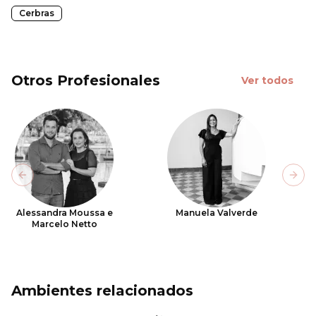
Cerbras
Otros Profesionales
Ver todos
Previous slide
Next
Alessandra Moussa e
Manuela Valverde
Marcelo Netto
Ambientes relacionados