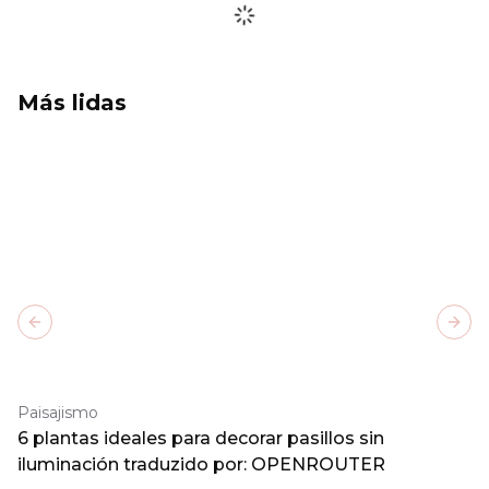
Más lidas
Previous slide
Next
Paisajismo
6 plantas ideales para decorar pasillos sin
iluminación traduzido por: OPENROUTER