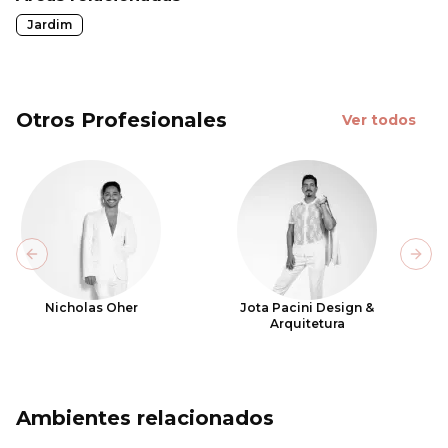
Jardim
Otros Profesionales
Ver todos
Previous slide
Next
Nicholas Oher
Jota Pacini Design &
Arquitetura
Ambientes relacionados