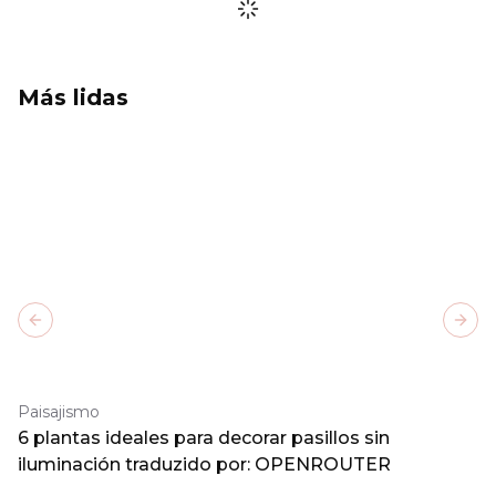
Más lidas
Previous slide
Next
Paisajismo
6 plantas ideales para decorar pasillos sin
iluminación traduzido por: OPENROUTER