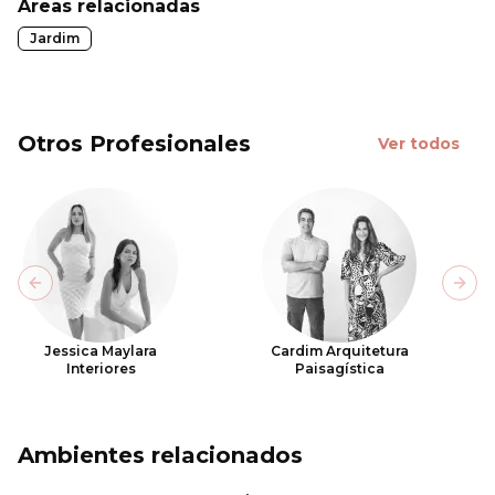
Áreas relacionadas
Jardim
Otros Profesionales
Ver todos
Previous slide
Next
Jessica Maylara
Cardim Arquitetura
Interiores
Paisagística
Ambientes relacionados