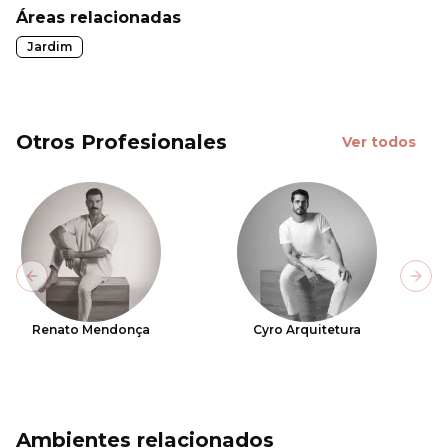
Áreas relacionadas
Jardim
Otros Profesionales
Ver todos
Previous slide
Next
Renato Mendonça
Cyro Arquitetura
Ambientes relacionados