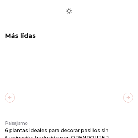
Más lidas
Previous slide
Next
Paisajismo
6 plantas ideales para decorar pasillos sin
iluminación traduzido por: OPENROUTER