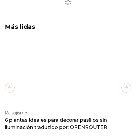
Más lidas
Previous slide
Next
Paisajismo
6 plantas ideales para decorar pasillos sin
iluminación traduzido por: OPENROUTER