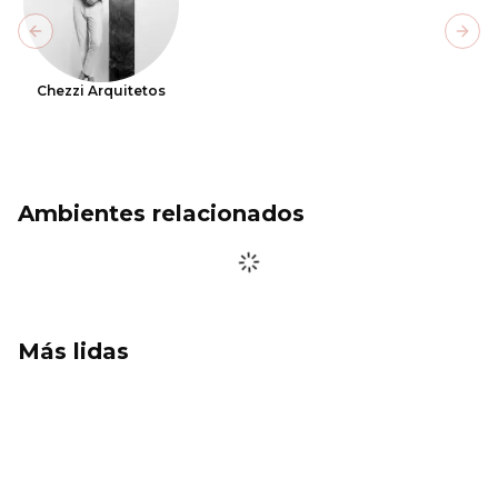
Previous slide
Next
Chezzi Arquitetos
Ambientes relacionados
Más lidas