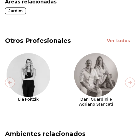
Áreas relacionadas
Jardim
Otros Profesionales
Ver todos
Previous slide
Next
Lia Foitzik
Dani Guardini e
Adriano Stancati
Ambientes relacionados