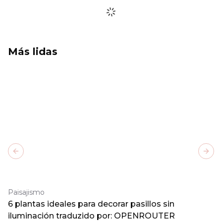
Más lidas
Previous slide
Next
Paisajismo
6 plantas ideales para decorar pasillos sin
iluminación traduzido por: OPENROUTER