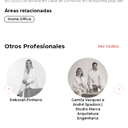
En 2020, la oficina en casa se convirtió en la estrella pop de
Áreas relacionadas
Home Office
Otros Profesionales
Ver todos
Previous slide
Next
Deborah Pinheiro
Camila Vazquez e
André Spadoni |
Studio Marca
Arquitetura
Engenharia