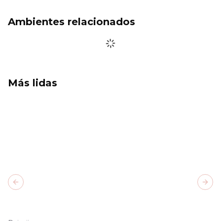
Ambientes relacionados
Más lidas
Previous slide
Next