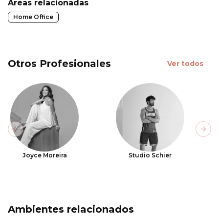
Áreas relacionadas
Home Office
Otros Profesionales
Ver todos
Previous slide
Next
Joyce Moreira
Studio Schier
Ambientes relacionados