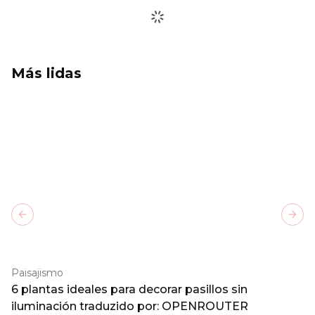
Más lidas
Previous slide
Next
Paisajismo
6 plantas ideales para decorar pasillos sin
iluminación traduzido por: OPENROUTER