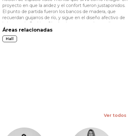
proyecto en que la aridez y el confort fueron justaponidos.
 slide
El punto de partida fueron los bancos de madera, que
recuerdan guijarros de río, y sigue en el diseño afectivo de
la butaca de Rodrigo Ohtake. Los troncos de eucalipto
hacen una composición armónica con la divisoria en curva
Áreas relacionadas
hecha en tubos cilíndricos de PVC.
Hall
Ver todos