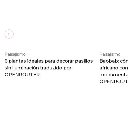
Previous slide
Paisajismo
Paisajismo
6 plantas ideales para decorar pasillos
Baobab: cómo
sin iluminación traduzido por:
africano co
OPENROUTER
monumental 
OPENROUT