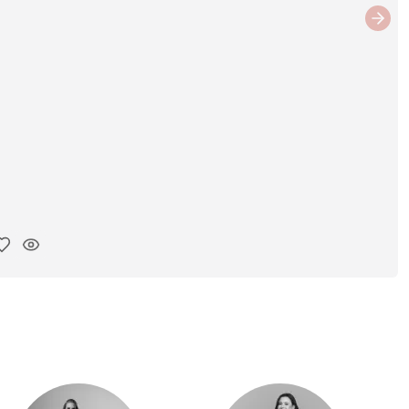
Next
iar enlace