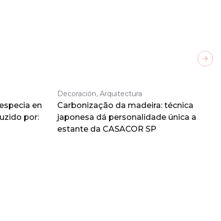
Next
Decoración, Arquitectura
 especia en
Carbonização da madeira: técnica
duzido por:
japonesa dá personalidade única a
estante da CASACOR SP