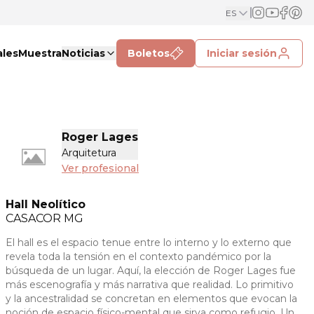
ES
ales
Muestra
Noticias
Boletos
Iniciar sesión
Roger Lages
Arquitetura
Ver profesional
Hall Neolítico
CASACOR
MG
El hall es el espacio tenue entre lo interno y lo externo que
revela toda la tensión en el contexto pandémico por la
búsqueda de un lugar. Aquí, la elección de Roger Lages fue
más escenografía y más narrativa que realidad. Lo primitivo
y la ancestralidad se concretan en elementos que evocan la
noción de espacio físico-mental que sirva como refugio. Un