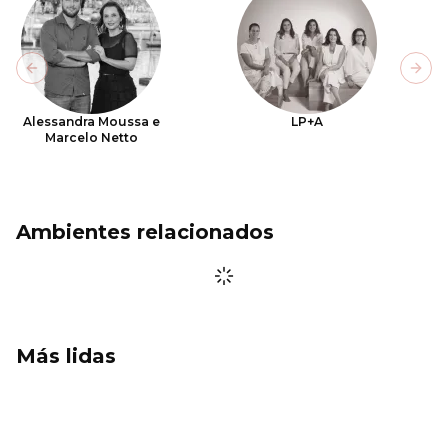
Previous slide
Next
Alessandra Moussa e
LP+A
Marcelo Netto
Ambientes relacionados
Más lidas