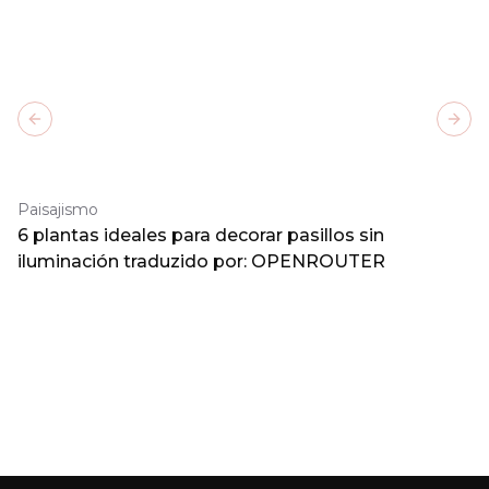
Previous slide
Next
Paisajismo
6 plantas ideales para decorar pasillos sin
iluminación traduzido por: OPENROUTER