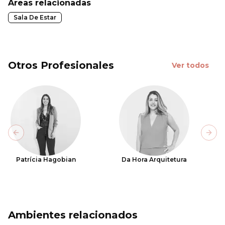
Áreas relacionadas
Sala De Estar
Otros Profesionales
Ver todos
Previous slide
Next
Patrícia Hagobian
Da Hora Arquitetura
Ambientes relacionados