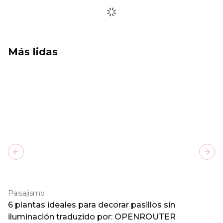
Más lidas
Previous slide
Next
Paisajismo
6 plantas ideales para decorar pasillos sin
iluminación traduzido por: OPENROUTER