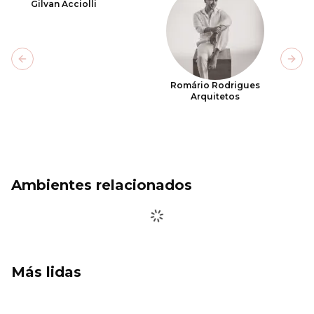
Gilvan Acciolli
Previous slide
Next
Romário Rodrigues
Arquitetos
Ambientes relacionados
Más lidas