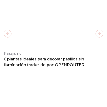
Previous slide
Next
Paisajismo
6 plantas ideales para decorar pasillos sin
iluminación traduzido por: OPENROUTER