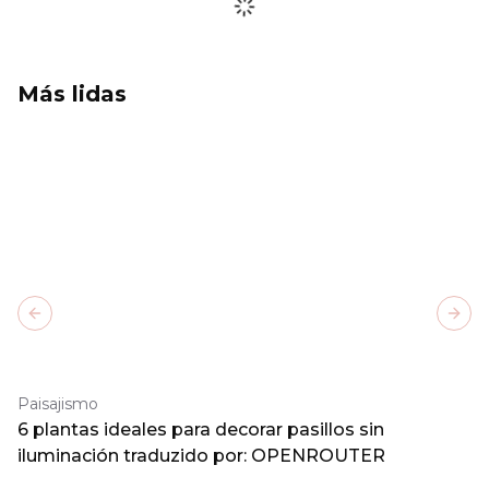
Más lidas
Previous slide
Next
Paisajismo
6 plantas ideales para decorar pasillos sin
iluminación traduzido por: OPENROUTER