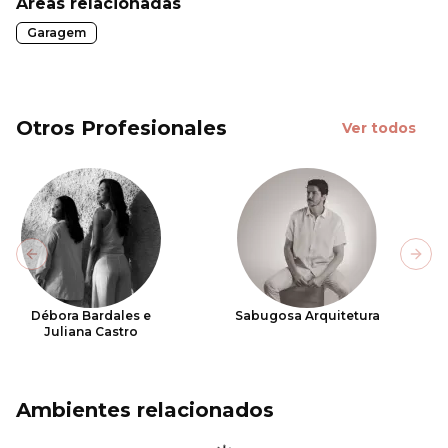
Áreas relacionadas
Garagem
Otros Profesionales
Ver todos
Previous slide
Next
Débora Bardales e
Sabugosa Arquitetura
Juliana Castro
Ambientes relacionados