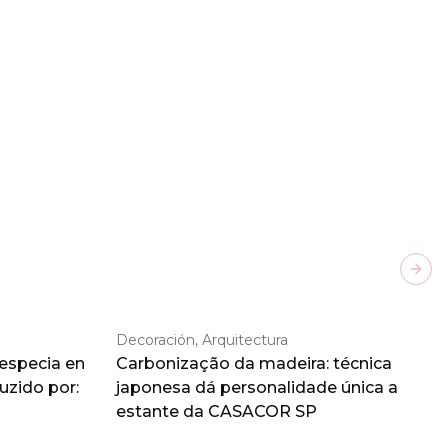
Next
Decoración, Arquitectura
 especia en
Carbonização da madeira: técnica
duzido por:
japonesa dá personalidade única a
estante da CASACOR SP