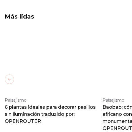
Más lidas
Previous slide
Paisajismo
Paisajismo
6 plantas ideales para decorar pasillos
Baobab: cómo
sin iluminación traduzido por:
africano co
OPENROUTER
monumental 
OPENROUT