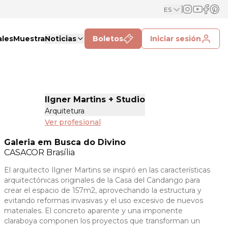
ES
ales
Muestra
Noticias
Boletos
Iniciar sesión
Ilgner Martins + Studio
Arquitetura
Ver profesional
Galeria em Busca do Divino
CASACOR
Brasília
El arquitecto Ilgner Martins se inspiró en las características
arquitectónicas originales de la Casa del Candango para
crear el espacio de 157m2, aprovechando la estructura y
evitando reformas invasivas y el uso excesivo de nuevos
materiales. El concreto aparente y una imponente
claraboya componen los proyectos que transforman un