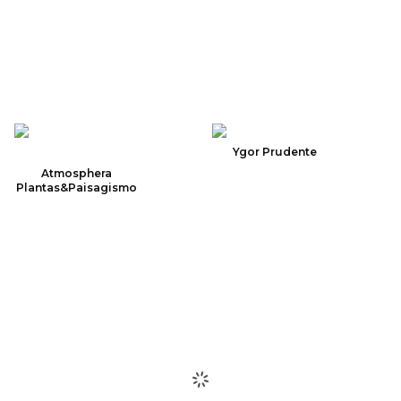
Ygor Prudente
Atmosphera
Plantas&Paisagismo